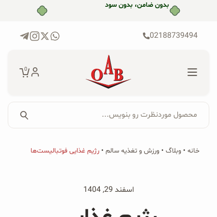
رش
بدون ضامن، بدون سود
ه
حتوا
02188739494
0
محصول موردنظرت رو بنویس...
جستجو...
جستجو
پکیج‌ها
خانه
•
وبلاگ
•
ورزش و تغذیه سالم
•
رژیم غذایی فوتبالیست‌ها
برای:
فروشگاه
اسفند 29, 1404
محصولات ارگانیک