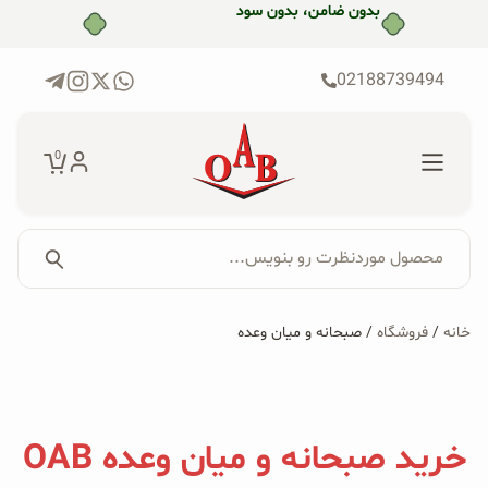
رش
بدون ضامن، بدون سود
ه
حتوا
02188739494
0
محصول موردنظرت رو بنویس...
جستجو...
جستجو
پکیج‌ها
خانه
/
فروشگاه
/ صبحانه و میان وعده
برای:
فروشگاه
محصولات ارگانیک
خرید صبحانه و میان وعده OAB