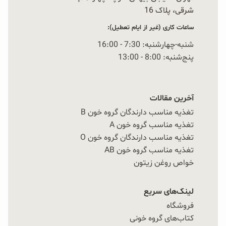
کنید.
شرقی، پلاک 16‭
ساعات کاری (غیر از ایام تعطیل):
رایس کیک‌های OAB که دارای بافت و طعمی كاملاً متفاوت
شنبه-چهارشنبه: 7:30 - 16:00
از رايس كيک های بازار هستند. يک ميان وعده سالم،
پنج‌شنبه: 8:00 - 13:00
خوراکی صبحانه خوشمزه و كم كالری هستند و بدون روغن
توليد می‌شوند.
آخرین مقالات
تغذیه مناسب دارندگان گروه خون B
میوزلی‌های (موسلی) OAB
به دليل تركيب مواد اوليه
تغذیه مناسب گروه خون A
طبيعی و ارزشمند خود، سرشار از انرژی سالم هستند و
تغذیه مناسب دارندگان گروه خون O
تغذیه مناسب گروه خون AB
چه به عنوان خوراکی صبحانه و چه به عنوان میان وعده‌ای
خواص روغن زیتون
مغذی می‌توانند بخش جدايی ناپذير از يک رژيم غذايی
متعادل باشند.
لینک‌های سریع
فروشگاه
پودر کیک‌های جو دوسر OAB
که برای اولین بار در ایران با
کتاب‌های گروه خونی