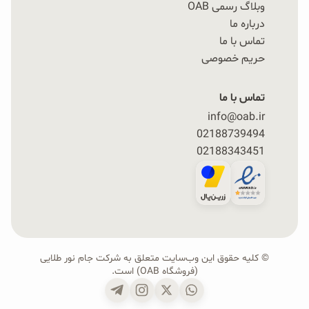
وبلاگ رسمی OAB
صد در صد آرد جو دوسر بدون آرد گندم و با شکر قهوه‌ای
درباره ما
تولید شده و به دليل تركيب سالم و طبيعی خود،
تماس با ما
جايگزينی عالی براي ميان وعده‌های ناسالم بوده و
حریم خصوصی
گزينه‌هایی مناسب براي تمامي گروه‌های سنی، به ويژه
تماس با ما
كودكان و افرادی است كه به سلامت تغذيه اهميت
info@oab.ir
می‌دهند.
02188739494
02188343451
نکات مهم برای خرید صبحانه و
میان‌وعده
© کلیه حقوق این وب‌سایت متعلق به شرکت جام نور طلایی
(فروشگاه OAB) است.
شفافیت ترکیبات