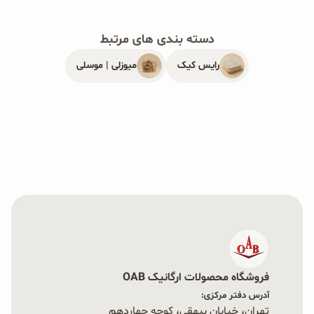
در ايران است كه براي اولين بار اقدام به واردات و فرهنگ
سازی اين محصول فراسودمند یعنی جو دوسر در ايران
دسته بندی های مرتبط
نموده است. جو دوسر غله مورد تایید FAO است، غله‌ای
رایس کیک
میوزلی | موسلی
فاقد گلوتن و ضد‌دیابت.
جو دوسر پرک‌های صبحانه فوری اُ آب
از محبوب‌ترین
محصولات شرکت ما، و نیز انواع خرد، درشت و ارگانیک با
میوه‌های خشک طبیعی همه موارد پخته شده و آماده
مصرف هستند. محصولی فوری و آماده مصرف برای انواع
اوتميل صبحانه فوری يا ميان وعده است. با استفاده از
اين محصولات، می‌توانيد مقوی‌ترين و لذيذترين
صبحانه‌ها، و میان وعده‌ها از جمله انواع كيک و كلوچه،
فروشگاه محصولات ارگانیک OAB
معجون‌ها و اسموتی‌ها را با فيبر بالا و ويتامين B تهیه
آدرس دفتر مرکزی:
تهران، خیابان بیهقی، کوچه چهاردهم