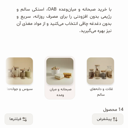
محصولات جو دوسر
با خرید صبحانه و میان‌وعده OAB، اسنکی سالم و
پودر کیک جو دوسر
رژیمی بدون افزودنی را برای مصرف روزانه، سریع و
بدون دغدغه چاقی انتخاب می‌کنید و از مواد مغذی آن
شیرین کننده های طبیعی
نیز بهره می‌گیرید.
دانه چیا
کینوا
ترشی و شور
چاشنی‌ها و سرکه‌‌ها
ون 
غلات و دانه‌های 
سبوس و جوانه‌ها
صبحانه و میان 
سالم
وعده
زیتون و روغن زیتون
14 محصول
رایس کیک
پیشفرض
فیلترها