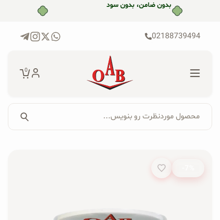
رش
بدون ضامن، بدون سود
ه
حتوا
02188739494
0
محصول موردنظرت رو بنویس...
جستجو...
جستجوی
پکیج‌ها
محصول:
-7%
فروشگاه
محصولات ارگانیک