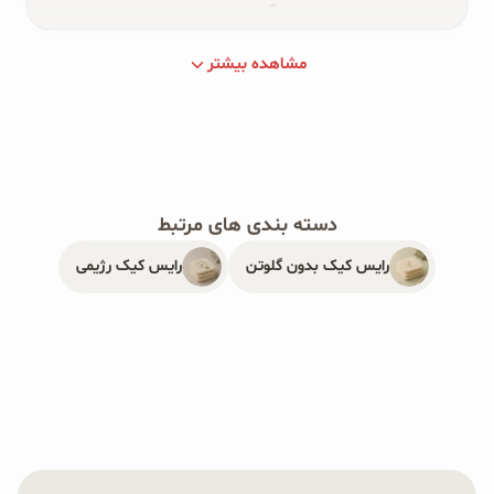
یک میان‌وعده ساده که اگر درست انتخاب شود، می‌تواند
جایگزین سالم‌تری برای تنقلات پرنمک و پرچربی مضر
مشاهده بیشتر
باشد.
شرکت OAB نیز رایس کیک‌هایی سالم در انواع مختلف
به بازار عرضه می‌کند. این رایس کیک‌ها از جمله
دسته بندی های مرتبط
محصولات صبحانه و ميان وعده
سالم، خوشمزه و
رایس کیک بدون گلوتن
رایس کیک رژیمی
كم‌كالری به شمار می‌روند. به جز رایس کیک چند غله که از
غلات مغذی مانند برنج حجیم شده، جو، جو دوسر، كينوا،
سياه دانه و چاودار و بدون روغن تولید می‌شود، دیگر
رایس کیک های بدون گلوتن
، نیز بدون روغن تولید
شده‌اند.
تنها بسته بندی‌های رایس کیک OAB هستند که در بسته