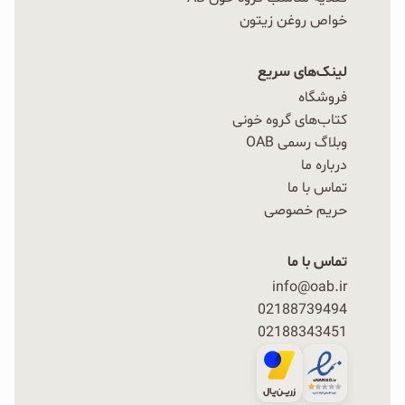
خواص روغن زیتون
لینک‌های سریع
فروشگاه
کتاب‌های گروه خونی
راهنمای انتخاب بهترین رایس کیک
وبلاگ رسمی OAB
درباره ما
برای انتخاب یک رایس کیک باکیفیت، به این موارد توجه
تماس با ما
حریم خصوصی
کنید:
تماس با ما
ترکیبات سالم
همانند OAB که از برنج حجیم شده در
info@oab.ir
۶ نوع (کینوا، نمکی، بدون نمک، جو دوسر، چند غله،
02188739494
سیاه دانه و
رایس کیک برنج قهوه ای OAB
به بازار
02188343451
عرضه می‌شود.
ارزش تغذیه‌ای و فیبر
: فیبر موجود در برنج می‌تواند به