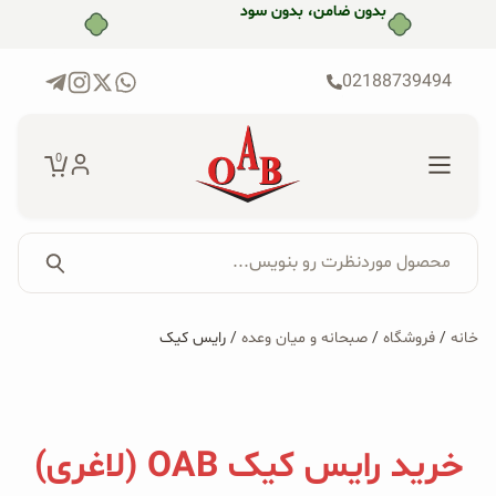
رش
بدون ضامن، بدون سود
ه
حتوا
02188739494
0
محصول موردنظرت رو بنویس...
جستجو...
جستجو
پکیج‌ها
خانه
/
فروشگاه
/
صبحانه و میان وعده
/ رایس کیک
برای:
فروشگاه
محصولات ارگانیک
خرید رایس کیک OAB (لاغری)