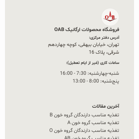
بندی‌های دولایه از جنس پلی اتیلن و OPP عرضه
می‌گردند تا تازگی محصول حفظ شوند.
فروشگاه محصولات ارگانیک OAB
مصرف این میان‌وعده سبک و سالم در طول روز نه تنها به
آدرس دفتر مرکزی:
تهران، خیابان بیهقی، کوچه چهاردهم
افزایش سطح انرژی کمک می‌کند، بلکه نقش مهمی در
شرقی، پلاک 16‭
حفظ تمرکز، بهبود عملکرد ذهنی و پایداری فعالیت‌های
ساعات کاری (غیر از ایام تعطیل):
فیزیکی دارد. به همین دلیل، رایس کیک می‌تواند انتخابی
شنبه-چهارشنبه: 7:30 - 16:00
پنج‌شنبه: 8:00 - 13:00
مناسب برای دانش‌آموزان، کارمندان و ورزشکارانی باشد که
به انرژی طولانی‌مدت و تغذیه‌ای سالم نیاز دارند.
آخرین مقالات
تغذیه مناسب دارندگان گروه خون B
تغذیه مناسب گروه خون A
تغذیه مناسب دارندگان گروه خون O
تغذیه مناسب گروه خون AB