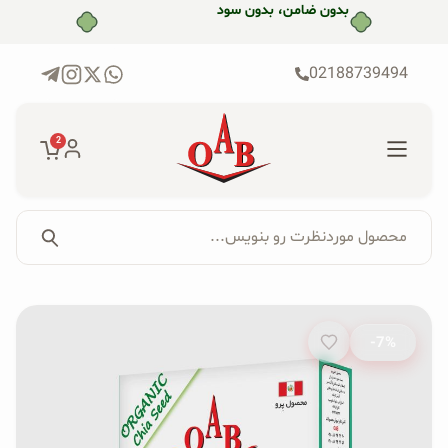
رش
بدون ضامن، بدون سود
ه
حتوا
02188739494
2
محصول موردنظرت رو بنویس...
جستجو...
جستجوی
پکیج‌ها
محصول:
-7%
فروشگاه
محصولات ارگانیک