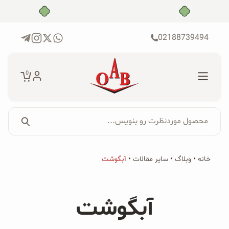
رش
بدون ضامن، بدون سود
ه
حتوا
02188739494
0
محصول موردنظرت رو بنویس...
جستجو...
جستجو
پکیج‌ها
خانه
•
وبلاگ
•
سایر مقالات
•
آبگوشت
برای:
فروشگاه
آبگوشت
محصولات ارگانیک