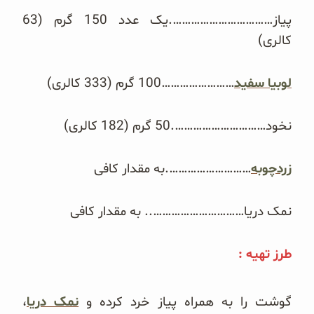
غلات و دانه‌های سالم
پیاز…………………………….یک عدد 150 گرم (63
کالری)
صبحانه و میان وعده
سبوس و جوانه‌ها
لوبیا سفید
……………………100 گرم (333 کالری)
پک سلامتی OAB
نخود………………………….50 گرم (182 کالری)
کتاب‌های OAB
زردچوبه
……………………….به مقدار کافی
وبلاگ
نمک دریا………………………….. به مقدار کافی
طرز تهیه :
گوشت را به همراه پیاز خرد کرده و
نمک دریا
،