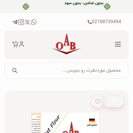
رش
بدون ضامن، بدون سود
ه
حتوا
02188739494
0
محصول موردنظرت رو بنویس...
جستجو...
جستجوی
پکیج‌ها
محصول:
-7%
فروشگاه
محصولات ارگانیک