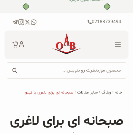
رش
ه
حتوا
02188739494
0
محصول موردنظرت رو بنویس...
جستجو...
جستجو
پکیج‌ها
خانه
•
وبلاگ
•
سایر مقالات
•
صبحانه ای برای لاغری با کینوا
برای:
فروشگاه
صبحانه ای برای لاغری
محصولات ارگانیک