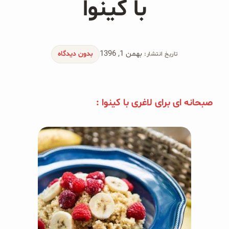
با کینوا
محصولات جو دوسر
پودر کیک جو دوسر
بهمن 1, 1396
شیرین کننده های طبیعی
بدون دیدگاه
تاریخ انتشار:
دانه چیا
صبحانه ای برای لاغری با کینوا :
کینوا
ترشی و شور
چاشنی‌ها و سرکه‌‌ها
زیتون و روغن زیتون
رایس کیک