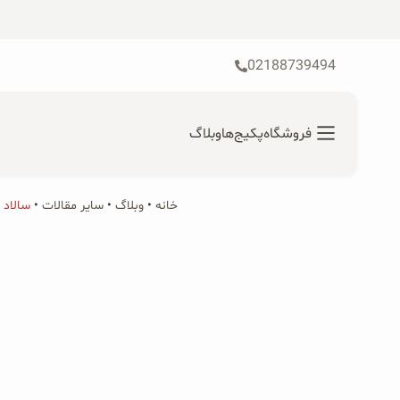
رش
ه
حتوا
02188739494
فروشگاه
پکیج‌ها
وبلاگ
خانه
•
محصولات ارگانیک
وبلاگ
•
سایر مقالات
•
سالاد ا
جستجو
محصولات جو دوسر
برای:
پودر کیک جو دوسر
شیرین کننده های طبیعی