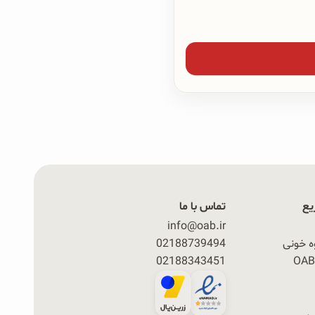
یع
تماس با ما
info@oab.ir
ه خونی
02188739494
02188343451
ی