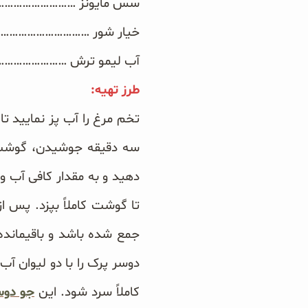
سس مایونز ………………………………… 400 گرم (1
سبوس و جوانه‌ها
خیار شور …………………………………… 400گرم (5
آب لیمو ترش …………………………………
پک سلامتی OAB
طرز تهیه:
کتاب‌های OAB
تخم مرغ را آب پز نمایید ت
سه دقیقه جوشیدن، گوشت کا
دهید و به مقدار کافی آب و
تا گوشت کاملاً بپزد. پس ا
جمع شده باشد و باقیمانده
دوسر پرک را با دو لیوان آ
کاملاً سرد شود. این
جو دوس