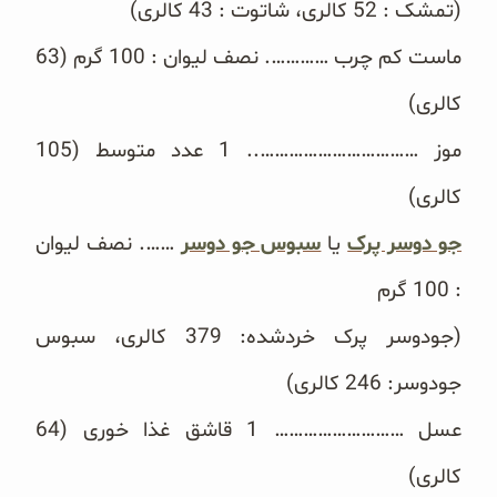
(تمشک : 52 کالری، شاتوت : 43 کالری)
غلات و دانه‌های سالم
ماست کم چرب …………. نصف لیوان : 100 گرم (63
صبحانه و میان وعده
کالری)
سبوس و جوانه‌ها
موز …………………………….. 1 عدد متوسط (105
پک سلامتی OAB
کالری)
جو دوسر پرک
کتاب‌های OAB
یا
سبوس جو دوسر
……. نصف لیوان
: 100 گرم
وبلاگ
(جودوسر پرک خردشده: 379 کالری، سبوس
جودوسر: 246 کالری)
عسل ……………………… 1 قاشق غذا خوری (64
کالری)