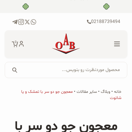
رش
بدون ضامن، بدون سود
ه
حتوا
02188739494
0
محصول موردنظرت رو بنویس...
جستجو...
جستجو
پکیج‌ها
خانه
•
وبلاگ
•
سایر مقالات
•
معجون جو دو سر با تمشک و یا
برای:
شاتوت
فروشگاه
محصولات ارگانیک
معجون جو دو سر با