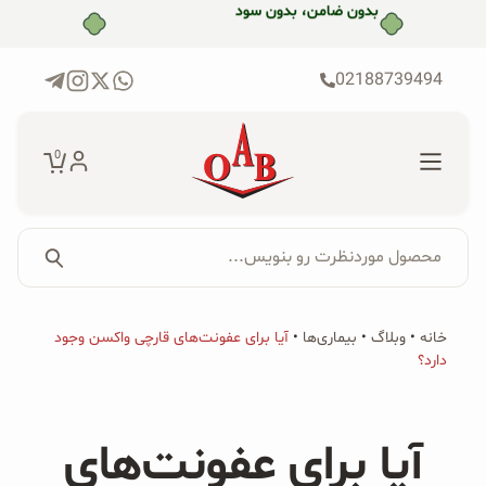
رش
بدون ضامن، بدون سود
ه
حتوا
02188739494
0
محصول موردنظرت رو بنویس...
جستجو...
جستجو
پکیج‌ها
خانه
•
وبلاگ
•
بیماری‌ها
•
آیا برای عفونت‌های قارچی واکسن وجود
برای:
دارد؟
فروشگاه
محصولات ارگانیک
آیا برای عفونت‌های