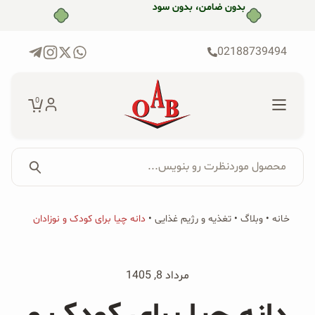
رش
بدون ضامن، بدون سود
ه
حتوا
02188739494
0
محصول موردنظرت رو بنویس...
جستجو...
جستجو
پکیج‌ها
خانه
•
وبلاگ
•
تغذیه و رژیم غذایی
•
دانه چیا برای کودک و نوزادان
برای:
فروشگاه
مرداد 8, 1405
محصولات ارگانیک