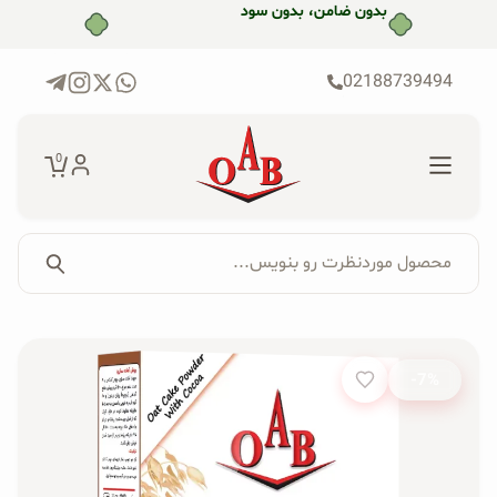
رش
بدون ضامن، بدون سود
ه
حتوا
02188739494
0
محصول موردنظرت رو بنویس...
جستجو...
جستجوی
پکیج‌ها
محصول:
-7%
فروشگاه
محصولات ارگانیک