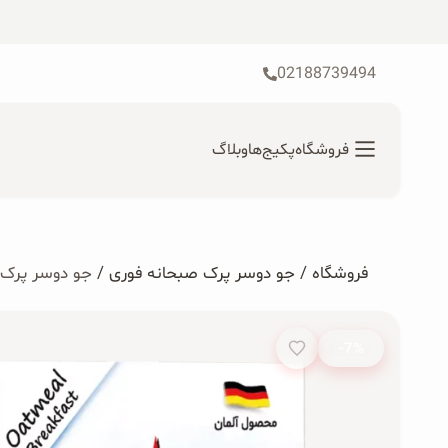
رش
ه
حتوا
02188739494
فروشگاه
پکیج‌ها
وبلاگ
محصولات ارگانیک
فروشگاه
/
جو دوسر پرک صبحانه فوری
/
جو دوسر پرک صبحا
جستجوی
محصولات جو دوسر
محصول:
-7%
پودر کیک جو دوسر
شیرین کننده های طبیعی