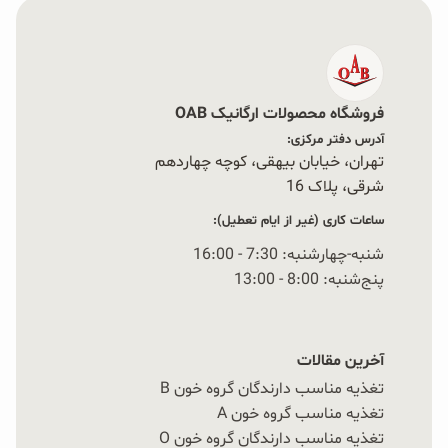
اختیار شما قرار می‌دهند.
سبک زندگی پرمشغله و سریع امروزی باعث شده بسیاری
فروشگاه محصولات ارگانیک OAB
از افراد به سمت محصولات با آماده‌سازی آسان و سریع
آدرس دفتر مرکزی:
روی بیاورند. شرکت OAB نیز با تولید پودر کیک‌ها بر پایه
تهران، خیابان بیهقی، کوچه چهاردهم
شرقی، پلاک 16‭
جو دوسر تلاش کرده این نیاز را برطرف کند تا بتوانید تنها
ساعات کاری (غیر از ایام تعطیل):
در چند دقیقه یک میان‌وعده یا دسر خوشمزه و آماده در
شنبه-چهارشنبه: 7:30 - 16:00
اختیار داشته باشید.
پنج‌شنبه: 8:00 - 13:00
چرا پودر کیک آماده جو دوسر (ماگ
آخرین مقالات
تغذیه مناسب دارندگان گروه خون B
کیک) انتخاب خوبیه؟
تغذیه مناسب گروه خون A
تغذیه مناسب دارندگان گروه خون O