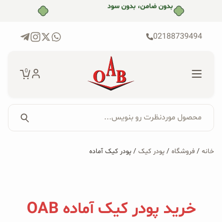
رش
بدون ضامن، بدون سود
ه
حتوا
02188739494
0
محصول موردنظرت رو بنویس...
جستجو...
جستجو
پکیج‌ها
خانه
/
فروشگاه
/
پودر کیک
/ پودر کیک آماده
برای:
فروشگاه
محصولات ارگانیک
خرید پودر کیک آماده OAB