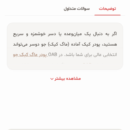
توضیحات
سوالات متداول
اگر به دنبال یک میان‌وعده یا دسر خوشمزه و سریع
هستید، پودر کیک آماده (ماگ کیک) جو دوسر می‌تواند
انتخابی عالی برای شما باشد. در OAB
پودر ماگ کیک جو
دوسر وانیلی OAB
و پودر ماگ کیک جو دوسر کاکائویی
برای اولین بار بر پایه صد درصد آرد جو دوسر بدون آرد
مشاهده بیشتر
گندم عرضه می‌شود که تنها در حدود دو دقیقه آماده
مصرف هستند و گزینه‌ای مناسب برای زمان‌هایی هستند
که فرصت کافی برای آشپزی ندارید. این محصولات با
استفاده از
جو دوسر بدون گلوتن
آلمانی باکیفیت تولید
شده‌اند و طعمی دلپذیر را در کنار آماده‌سازی آسان در