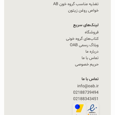
تغذیه مناسب گروه خون AB
این پودر کیک آماده به دلیل سرعت آماده‌سازی و سهولت
خواص روغن زیتون
استفاده، به یکی از محبوب‌ترین و در عین حال سالم
ترین گزینه‌ها برای تهیه یک دسر یا میان‌وعده سریع
لینک‌های سریع
فروشگاه
تبدیل شده است.
کتاب‌های گروه خونی
وبلاگ رسمی OAB
آماده شدن در دو دقیقه
درباره ما
تماس با ما
حریم خصوصی
یکی از مهم‌ترین مزایای پودر کیک آماده (ماگ کیک) جو
دوسر OAB این است که تنها در حدود دو دقیقه آماده
تماس با ما
می‌شود و در کمترین زمان می‌توانید از یک کیک خوشمزه
info@oab.ir
02188739494
لذت ببرید.
02188343451
استفاده آسان