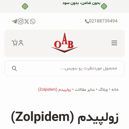
رش
بدون ضامن، بدون سود
ه
حتوا
02188739494
0
محصول موردنظرت رو بنویس...
جستجو...
جستجو
پکیج‌ها
خانه
•
وبلاگ
•
سایر مقالات
•
زولپیدم (Zolpidem)
برای:
فروشگاه
زولپیدم (Zolpidem)
محصولات ارگانیک