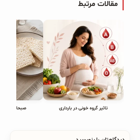
مقالات مرتبط
تاثیر گروه خونی در بارداری
صبحانه های ب
دیدگاهتان را بنویسید