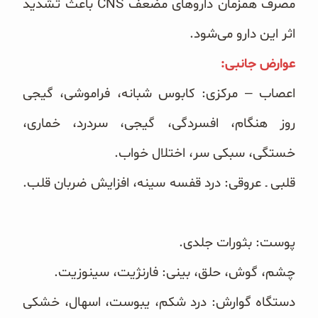
مصرف همزمان داروهای مضعف ‏CNS‏ باعث تشدید
اثر این دارو می‌شود. ‏
عوارض جانبی:‏
‏اعصاب – مرکزی: کابوس شبانه، فراموشی، گیجی
روز هنگام، افسردگی، گیجی، سردرد، خماری،
خستگی، سبکی سر، ‏اختلال خواب.
قلبی ـ عروقی: درد قفسه سینه، افزایش ضربان قلب.
پوست: بثورات جلدی.
چشم، گوش، حلق، بینی: فارنژیت، سینوزیت.
دستگاه گوارش: درد شکم، یبوست، اسهال، خشکی