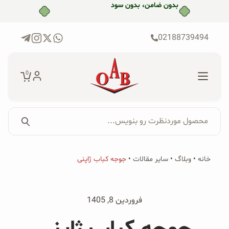
رش
بدون ضامن، بدون سود
ه
حتوا
02188739494
0
محصول موردنظرت رو بنویس...
جستجو...
جستجو
پکیج‌ها
خانه
•
وبلاگ
•
سایر مقالات
•
جوجه کباب ژاپنی
برای:
فروشگاه
فروردین 8, 1405
محصولات ارگانیک