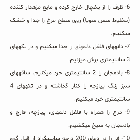
6- ظرف را از یخچال خارج کرده و مایع مزه‎دار کننده
(مخلوط سس سویا) روی سطح مرغ را جدا و خشک
می‎کنیم.
7- دانه‎های فلفل دلمه‎ای را جدا می‎کنیم و در تکه‎های
3 سانتی‎متری برش می‎‎زنیم.
8- بادمجان
را 2 سانتی‎متری خرد می‎کنیم. ساقه‎های
سبز رنگ پیازچه را کنار گذاشته و در تکه‎های 4
سانتی‎متری خرد می‎کنیم.
9- مرغ را همراه با فلفل دلمه‎ای، پیازچه، قارچ و
بادمجان به سیخ می‎کشیم.
10- فر را در دمای 200 درجه سانتی‎گراد از قبل گرم