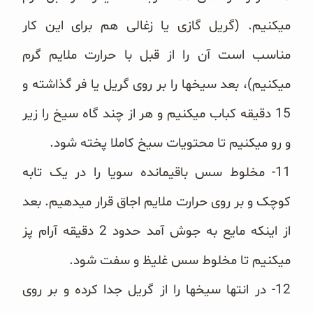
می‎کنیم. (گریل گازی یا زغالی هم برای این کار
مناسب است آن را از قبل با حرارت ملایم گرم
می‎کنیم)، بعد سیخ‎ها را بر روی گریل یا فر گذاشته و
15 دقیقه کباب می‎کنیم و هر از چند گاه سیخ را زیر
و رو می‎کنیم تا محتویات سیخ کاملا پخته شود.
11- مخلوط سس باقی‎مانده سویا را در یک تابه
کوچک و بر روی حرارت ملایم اجاق قرار می‎دهیم. بعد
از اینکه مایع به جوش آمد حدود 2 دقیقه آرام پز
می‎کنیم تا مخلوط سس غلیظ و سفت شود.
12- در انتها سیخ‎ها را از گریل جدا کرده و بر روی