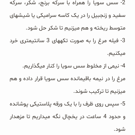
2- سس سویا را همراه با سرکه برنج، شکر، سرکه
سفید و زنجبیل را در یک کاسه سرامیکی یا شیشه‎ای
متوسط ریخته و هم می‎زنیم تا شکر حل شود.
3- فیله مرغ را به صورت تکه‎های 3 سانتی‎متری خرد
میکنیم.
4- نیمی از مخلوط سس سویا را کنار می‎گذاریم.
مرغ را در نیمه باقی‎مانده سس سویا قرار داده و هم
می‎زنیم تا ترکیب شوند.
5- سپس روی ظرف را با یک ورقه پلاستیکی پوشانده
و حدود 4 ساعت در یخچال نگه می‎داریم تا مزه‎دار
شود.