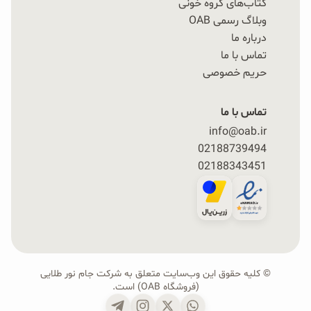
کتاب‌های گروه خونی
وبلاگ رسمی OAB
درباره ما
تماس با ما
حریم خصوصی
تماس با ما
info@oab.ir
02188739494
02188343451
© کلیه حقوق این وب‌سایت متعلق به شرکت جام نور طلایی
(فروشگاه OAB) است.