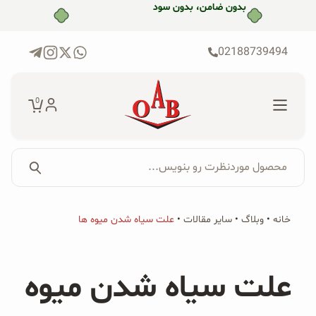
رش
بدون ضامن، بدون سود
ه
حتوا
02188739494
0
محصول موردنظرت رو بنویس...
جستجو...
جستجو
پکیج‌ها
خانه
•
وبلاگ
•
سایر مقالات
•
علت سیاه شدن میوه ها
برای:
فروشگاه
علت سیاه شدن میوه
محصولات ارگانیک