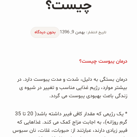
چیست؟
محصولات جو دوسر
پودر کیک جو دوسر
بهمن 9, 1396
شیرین کننده های طبیعی
بدون دیدگاه
تاریخ انتشار:
دانه چیا
درمان یبوست چیست؟
کینوا
ترشی و شور
درمان بستگی به دلیل، شدت و مدت یبوست دارد. در
بیشتر موارد، رژیم غذایی مناسب و تغییر در شیوه ی
چاشنی‌ها و سرکه‌‌ها
زندگی باعث بهبودی
یبوست می گردد.
زیتون و روغن زیتون
* یک رژیمی که مقدار کافی فیبر داشته باشد( 20 تا 35
گرم روزانه)، به اجابت مزاج کمک می کند. غذاهایی که
رایس کیک
فیبر زیادی دارند، عبارتند از: حبوبات، غلات، نان سبوس