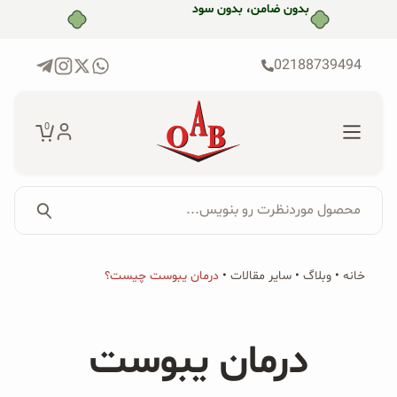
رش
بدون ضامن، بدون سود
ه
حتوا
02188739494
0
محصول موردنظرت رو بنویس...
جستجو...
جستجو
پکیج‌ها
خانه
•
وبلاگ
•
سایر مقالات
•
درمان یبوست چیست؟
برای:
فروشگاه
درمان یبوست
محصولات ارگانیک