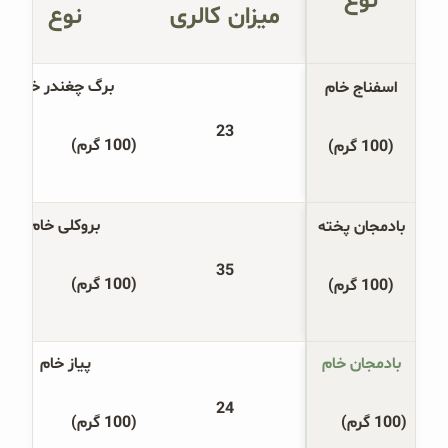
نوع
میزان کالری
نوع
غلات و دانه‌های سالم
صبحانه و میان وعده
برگ چغندر خام
اسفناج خام
سبوس و جوانه‌ها
23
(100 گرم)
(100 گرم)
پک سلامتی OAB
کتاب‌های OAB
بروکلی خام
بادمجان پخته
وبلاگ
35
(100 گرم)
(100 گرم)
بادمجان خام
پیاز خام
24
(100 گرم)
(100 گرم)