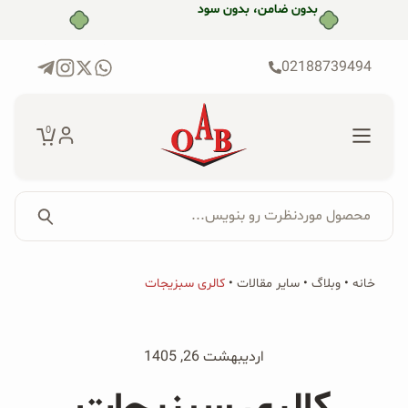
رش
بدون ضامن، بدون سود
ه
حتوا
02188739494
0
محصول موردنظرت رو بنویس...
جستجو...
جستجو
پکیج‌ها
خانه
•
وبلاگ
•
سایر مقالات
•
کالری سبزیجات
برای:
فروشگاه
اردیبهشت 26, 1405
محصولات ارگانیک