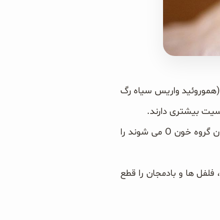
 (هموروئید واریس سیاه رگ
• مصرف هر گونه فراورده های لبنی و محصولات گندمی که باعث ایجاد التهاب در دارندگان گروه خون O می شوند را
فلفل ها و بادمجان را قطع