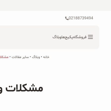
رش
ه
حتوا
02188739494
فروشگاه
پکیج‌ها
وبلاگ
خانه
•
محصولات ارگانیک
وبلاگ
•
سایر مقالات
•
مشکلات
جستجو
محصولات جو دوسر
برای:
مشکلات وا
پودر کیک جو دوسر
شیرین کننده های طبیعی