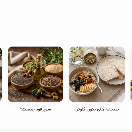
صبحانه های بدون گلوتن
سوپرفود چیست؟
ج