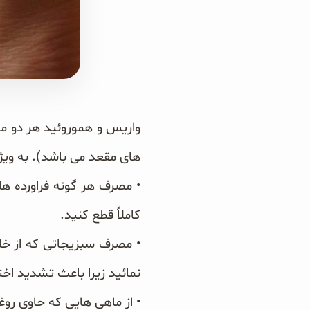
سبوس و جوانه‌ها
پک سلامتی OAB
کتاب‌های OAB
واریس و هموروئید هر دو مش
های مقعد می باشد). به ویژه دارندگان گروه خون O نسبت ب
کاملاً قطع کنید.
• مصرف سبزیجاتی که از خان
نمائید زیرا باعث تشدید اخت
• از ماهی هایی که حاوی رو