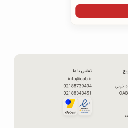
یع
تماس با ما
info@oab.ir
ه خونی
02188739494
02188343451
ی