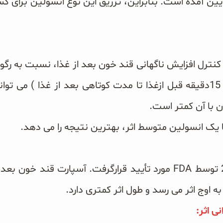
ین آمده است. بنابراین، تزریق این نوع انسولین برای ک
 کنترل افزایش ناگهانی قند خون بعد از غذا، نسبت به رگو
این است که در هر زمان( 15دقیقه قبل ازغذا تا مدت کوتاهی بعد از غذا 
 با آن کمتر است.
 یک انسولین متوسط اثر، بهترین نتیجه را می دهد.
این انسولین درسال 2000 توسط FDA مورد تأیید قرارگرفت. آسپارت ق
ه اوج اثر می رسد و طول اثر کمتری دارد.