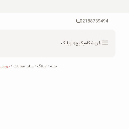
رش
ه
حتوا
02188739494
فروشگاه
پکیج‌ها
وبلاگ
خانه
•
محصولات ارگانیک
وبلاگ
•
سایر مقالات
•
بررسی 
جستجو
محصولات جو دوسر
برای:
پودر کیک جو دوسر
شیرین کننده های طبیعی