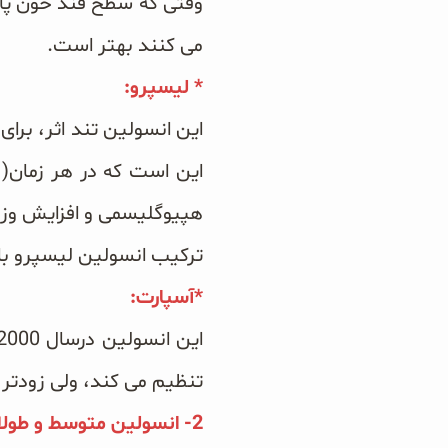
وقتی که سطح قند خون پای
می کنند بهتر است.
سبوس و جوانه‌ها
* لیسپرو:
پک سلامتی OAB
این انسولین تند اثر، برای
کتاب‌های OAB
هپیوگلیسمی و افزایش وزن
ترکیب انسولین لیسپرو با
*آسپارت:
تنظیم می کند، ولی زودتر ب
2- انسولین متوسط و طولانی اثر: