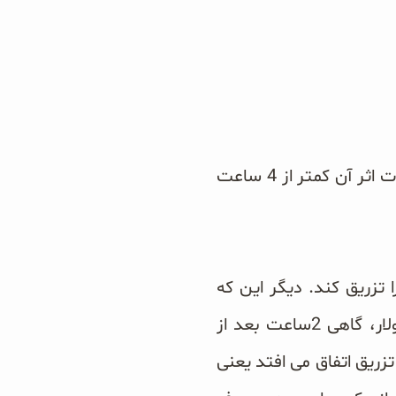
انسولین کوتاه اثر ایده آل، انسولینی است که شروع اثر آن کمتر از یک ساعت و مدت اثر آن کمتر از 4 ساعت
د 30 دقیقه قبل از غذا آن را تزریق کند. دیگر این که
مشکل هپیوگلیسمی بین وعده های غذایی پیش می ‌آورد، زیرا اگرچه انسولین رگولار، گاهی 2ساعت بعد از
یش تر مواقع این اوج اثر 4 تا 6 ساعت بعد از تزریق اتفاق می افتد یعنی