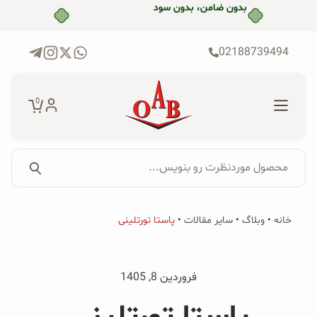
رش
بدون ضامن، بدون سود
ه
حتوا
02188739494
0
محصول موردنظرت رو بنویس...
جستجو...
جستجو
پکیج‌ها
خانه
•
وبلاگ
•
سایر مقالات
•
پاستا تورتلینی
برای:
فروشگاه
فروردین 8, 1405
محصولات ارگانیک