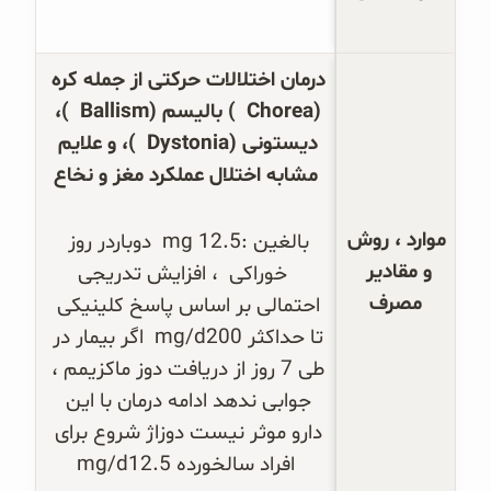
درمان اختلالات حرکتی از جمله کره 
(
Chorea
 ) بالیسم (
Ballism
 )، 
دیستونی (
Dystonia
 )، و علایم 
مشابه اختلال عملکرد مغز و نخاع
موارد ، روش 
بالغین :12.5 
mg
  دوباردر روز 
و مقادیر 
  خوراکی  ، افزایش تدریجی 
مصرف
احتمالی بر اساس پاسخ کلینیکی 
تا حداکثر 200
mg/d
  اگر بیمار در 
طی 7 روز از دریافت دوز ماکزیمم ، 
جوابی ندهد ادامه درمان با این 
دارو موثر نیست دوزاژ شروع برای 
افراد سالخورده 12.5
mg/d