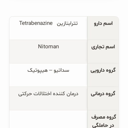
غلات و دانه‌های سالم
صبحانه و میان وعده
اسم دارو
تترابنازین   
Tetrabenazine
سبوس و جوانه‌ها
اسم تجاری
Nitoman
پک سلامتی OAB
کتاب‌های OAB
گروه دارویی
سداتیو – هیپوتیک
وبلاگ
گروه درمانی
درمان کننده اختلالات حرکتی
گروه مصرف 
در حاملگی