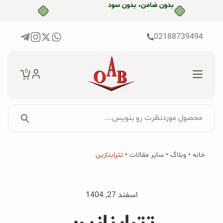
رش
بدون ضامن، بدون سود
ه
حتوا
02188739494
0
محصول موردنظرت رو بنویس...
جستجو...
جستجو
پکیج‌ها
خانه
•
وبلاگ
•
سایر مقالات
•
تترابنازین
برای:
فروشگاه
اسفند 27, 1404
محصولات ارگانیک