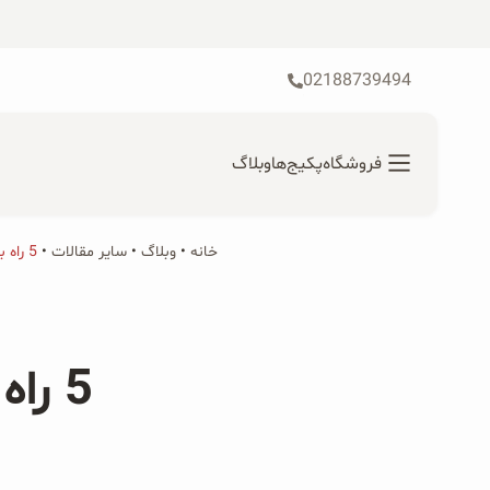
رش
ه
حتوا
02188739494
فروشگاه
پکیج‌ها
وبلاگ
خانه
•
محصولات ارگانیک
وبلاگ
•
سایر مقالات
•
5 راه برای جلوگیری از اشتهای کاذب
جستجو
محصولات جو دوسر
برای:
5 راه برای جلوگیری از اشتهای کاذب
پودر کیک جو دوسر
شیرین کننده های طبیعی