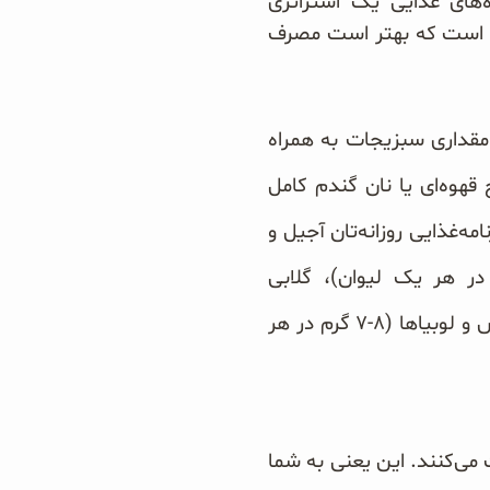
ه‌های غذایی یک استراتژی
 میزان متوسط مصرف روزانه فیبر حداقل ۱۵ گرم در روز است که بهتر است مصرف
 مقداری سبزیجات به همراه
قهوه‌ای یا نان گندم کامل
ه‌غذایی روزانه‌تان آجیل و
ر دهید. بعضی از بهترین منابع فیبر عبارتند از: تمشک (۸ گرم در هر یک لیوان)، گلابی
و سیب (حدود ۵ گرم در یک عدد متوسط)، بروکلی (۵ گرم در هر یک لیوان پخته)، عدس و لوبیاها (۸-۷ گرم در هر
ی‌کنند. این یعنی به شما