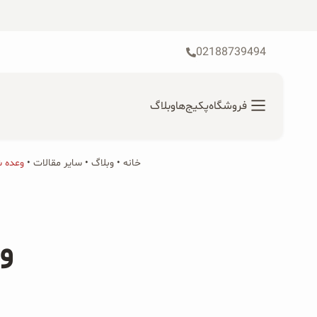
رش
ه
حتوا
02188739494
فروشگاه
پکیج‌ها
وبلاگ
خانه
•
محصولات ارگانیک
وبلاگ
•
سایر مقالات
•
وعده ش
جستجو
محصولات جو دوسر
برای:
و
پودر کیک جو دوسر
شیرین کننده های طبیعی