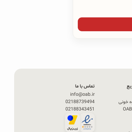
یع
تماس با ما
info@oab.ir
ه خونی
02188739494
02188343451
ی