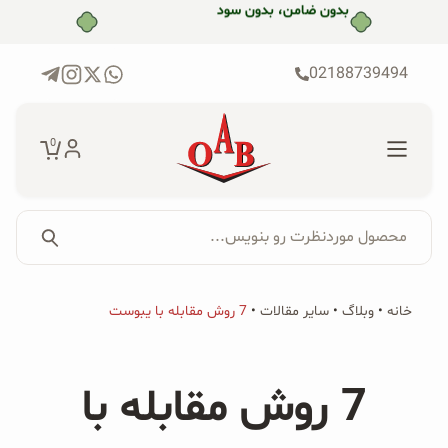
رش
بدون ضامن، بدون سود
ه
حتوا
02188739494
0
محصول موردنظرت رو بنویس...
جستجو...
جستجو
پکیج‌ها
خانه
•
وبلاگ
•
سایر مقالات
•
7 روش مقابله با یبوست
برای:
فروشگاه
7 روش مقابله با
محصولات ارگانیک