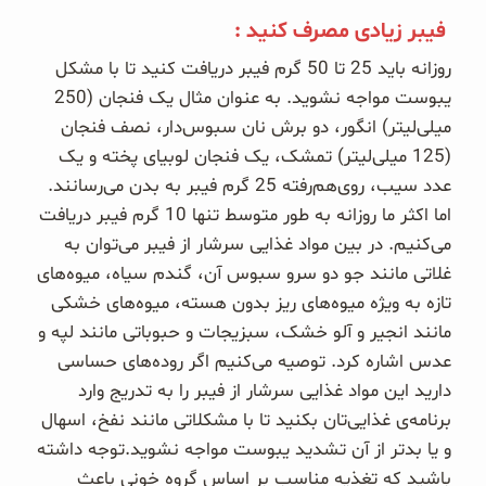
غلات و دانه‌های سالم
فیبر زیادی مصرف کنید :
روزانه باید 25 تا 50 گرم فیبر دریافت کنید تا با مشکل
صبحانه و میان وعده
یبوست مواجه نشوید. به عنوان مثال یک فنجان (250
سبوس و جوانه‌ها
میلی‌لیتر) انگور، دو برش نان سبوس‌دار، نصف فنجان
(125 میلی‌لیتر) تمشک، یک فنجان لوبیای پخته و یک
پک سلامتی OAB
عدد سیب، روی‌هم‌رفته 25 گرم فیبر به بدن می‌رسانند.
اما اکثر ما روزانه به طور متوسط تنها 10 گرم فیبر دریافت
کتاب‌های OAB
می‌کنیم. در بین مواد غذایی سرشار از فیبر می‌توان به
غلاتی مانند جو دو سرو سبوس آن، گندم سیاه، میوه‌های
وبلاگ
تازه به ویژه میوه‌های ریز بدون هسته، میوه‌های خشکی
مانند انجیر و آلو خشک، سبزیجات و حبوباتی مانند لپه و
عدس اشاره کرد. توصیه می‌کنیم اگر روده‌های حساسی
دارید این مواد غذایی سرشار از فیبر را به تدریج وارد
برنامه‌ی غذایی‌تان بکنید تا با مشکلاتی مانند نفخ، اسهال
و یا بدتر از آن تشدید یبوست مواجه نشوید.توجه داشته
باشید که تغذیه مناسب بر اساس گروه خونی باعث