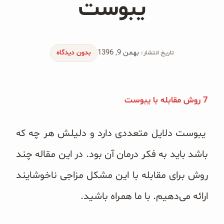
یبوست
محصولات جو دوسر
پودر کیک جو دوسر
بهمن 9, 1396
شیرین کننده های طبیعی
بدون دیدگاه
تاریخ انتشار:
دانه چیا
7 روش مقابله با یبوست
کینوا
ترشی و شور
یبوست دلایل متعددی دارد و دلیلش هر چه که
باشد باید به فکر درمان آن بود. در این مقاله چند
چاشنی‌ها و سرکه‌‌ها
روش برای مقابله با این مشکل مزاجی ناخوشایند
زیتون و روغن زیتون
ارائه می‌دهیم. با ما همراه باشید.
رایس کیک