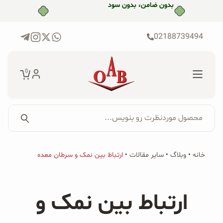
رش
ه
حتوا
02188739494
0
محصول موردنظرت رو بنویس...
جستجو...
جستجو
پکیج‌ها
خانه
•
وبلاگ
•
سایر مقالات
•
ارتباط بین نمک و سرطان معده
برای:
فروشگاه
ارتباط بین نمک و
محصولات ارگانیک