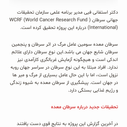
غلات و دانه‌های سالم
دکتر استفانی فیی مدیر برنامه علمی سازمان تحقیقات
صبحانه و میان وعده
جهانی سرطان ( WCRF (World Cancer Research Fund
International)) درباره این پروژه تحقیق کرده است.
سبوس و جوانه‌ها
سرطان معده سومین عامل مرگ در اثر سرطان و پنجمین
پک سلامتی OAB
سرطان شایع جهان می باشد.این نوع سرطان دارای علائم
اندکی است و هیچگونه آزمایش غربالگری کارآمدی نیز
کتاب‌های OAB
ندارد. افراد مبتلا به این نوع سرطان در سراسر جهان روبه
نزول است، اما با این حال عامل بسیاری از مرگ و میر ها
وبلاگ
در جهان است. پیشگیری از سرطان معده به شیوه زندگی
و رژیم غذایی بستگی دارد.
تحقیقات جدید درباره سرطان معده
در آخرین گزارش این پروژه به نتایج قوی دست یافتند