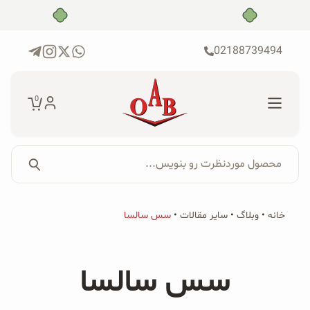
رش
بدون ضامن، بدون سود
ه
حتوا
02188739494
0
محصول موردنظرت رو بنویس...
جستجو...
جستجو
پکیج‌ها
خانه
•
وبلاگ
•
سایر مقالات
•
سس سالسا
برای:
فروشگاه
سس سالسا
محصولات ارگانیک