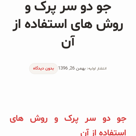
جو دو سر پرک و
محصولات جو دوسر
پودر کیک جو دوسر
روش های استفاده از
شیرین کننده های طبیعی
آن
دانه چیا
کینوا
بهمن 26, 1396
بدون دیدگاه
انتشار اولیه:
ترشی و شور
چاشنی‌ها و سرکه‌‌ها
زیتون و روغن زیتون
جو دو سر پرک و روش های
رایس کیک
استفاده از آن