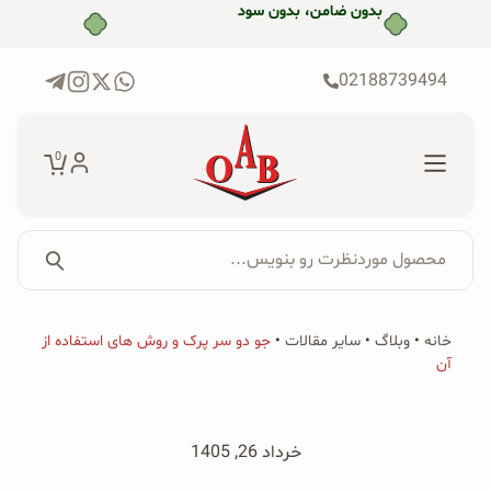
رش
بدون ضامن، بدون سود
ه
حتوا
02188739494
0
محصول موردنظرت رو بنویس...
جستجو...
جستجو
پکیج‌ها
خانه
•
وبلاگ
•
سایر مقالات
•
جو دو سر پرک و روش های استفاده از
برای:
آن
فروشگاه
محصولات ارگانیک
خرداد 26, 1405