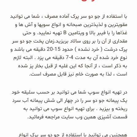
غلات و دانه‌های سالم
با استفاده از جو دو سر پرک آماده مصرف ، شما می توانید
صبحانه و میان وعده
مقویترین و لذیذترین صبحانه و انواع سوپها و آش ها و
غذاها را با فیبر بالا و ویتامین B تهیه نمایید. و حتی
سبوس و جوانه‌ها
مقداری از آن را بر روی سالاد بریزید.زمان پخت جو دو سر
پرک درشت ( خرد نشده ) حدود 15-20 دقیقه می باشد و
پک سلامتی OAB
نوع خرد شده آن به مدت 4-7 دقیقه می پزد . البته لازم
به ذکر است ، از آنجا که این غلیه از قبل بخار پز شده
کتاب‌های OAB
است ، لذا به صورت خام نیز قابل مصرف است.
وبلاگ
در تهیه انواع سوپ شما می توانید بر حسب سلیقه خود
یک پیمانه جو دو سر را در چهار الی شش پیمانه آب سرد
ریخته و بپزید . برای تهیه انواع سوپ می توانید به
قسمت آشپزی همین وب سایت مراجعه فرمائید.
همچنین می توانید با استفاده از جو دو سر پرک انواع