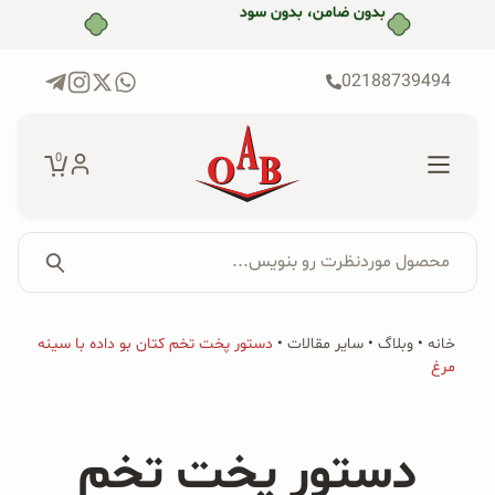
رش
بدون ضامن، بدون سود
ه
حتوا
02188739494
0
محصول موردنظرت رو بنویس...
جستجو...
جستجو
پکیج‌ها
خانه
•
وبلاگ
•
سایر مقالات
•
دستور پخت تخم کتان بو داده با سینه
برای:
مرغ
فروشگاه
محصولات ارگانیک
دستور پخت تخم