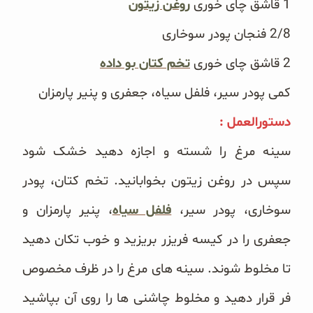
1 قاشق چای خوری
روغن زیتون
غلات و دانه‌های سالم
2/8 فنجان پودر سوخاری
صبحانه و میان وعده
2 قاشق چای خوری
تخم کتان بو داده
سبوس و جوانه‌ها
کمی
پودر سیر، فلفل سیاه، جعفری و پنیر پارمزان
پک سلامتی OAB
دستورالعمل :
سینه مرغ را شسته و اجازه دهید خشک شود
کتاب‌های OAB
سپس در روغن زیتون بخوابانید. تخم کتان، پودر
وبلاگ
سوخاری، پودر سیر،
فلفل سیاه
، پنیر پارمزان و
جعفری را در کیسه فریزر بریزید و خوب تکان دهید
تا مخلوط شوند. سینه های مرغ را در ظرف مخصوص
فر قرار دهید و مخلوط چاشنی ها را روی آن بپاشید