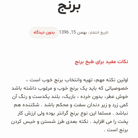
برنج
محصولات جو دوسر
پودر کیک جو دوسر
بهمن 15, 1396
شیرین کننده های طبیعی
بدون دیدگاه
تاریخ انتشار:
دانه چیا
نکات مفید برای طبخ برنج
کینوا
ترشی و شور
اولین نکته مهم، تهیه وانتخاب برنج خوب است ،
خصوصیاتی که باید یک برنج خوب و مرغوب داشته باشد
چاشنی‌ها و سرکه‌‌ها
خوش عطر، بدون خرده ، باریک، بلند یکدست و رنگ آن
کمی زرد و زیر دندان سفت و محکم باشد . شکننده هم
زیتون و روغن زیتون
نباشد . مسلما این نوع برنج گرانتر بوده ولی ارزش کار
پخت را می افزاید . نکته بعدی طرز شستن و خیس کردن
رایس کیک
برنج است .