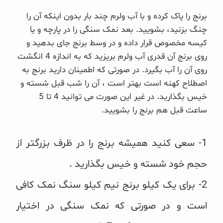
غلات و دانه‌های سالم
برنج را پاک کرده و با آب
ولرم چند بار بدون اینکه آن را
چنگ بزنید، بشویید. بعد نمک سنگی را در پارچه و یا
صبحانه و میان وعده
کیسه مخصوص قرار داده و در وسط برنج جای بدهید و
روی برنج آن قدری آب ولرم بریزید که به اندازه 4 انگشت
سبوس و جوانه‌ها
روی آن را آب بگیرد. در صورتی که اطمینان دارید برنج به
اصطلاح کهنه است بهتر است ، آن را شب قبل شسته و
پک سلامتی OAB
خیس بگذارید. در غیر این صورت می توانید 4 تا 5
کتاب‌های OAB
ساعت قبل هم برنج را بشویید.
وبلاگ
1- سعی کنید همیشه برنج را در ظرف بزرگتر از
حجم خود شسته و خیس بگذارید .
2- برای یک کیلو برنج نیم کیلو سنگ نمک کافی
است و در صورتی که نمک سنگی در اختیار