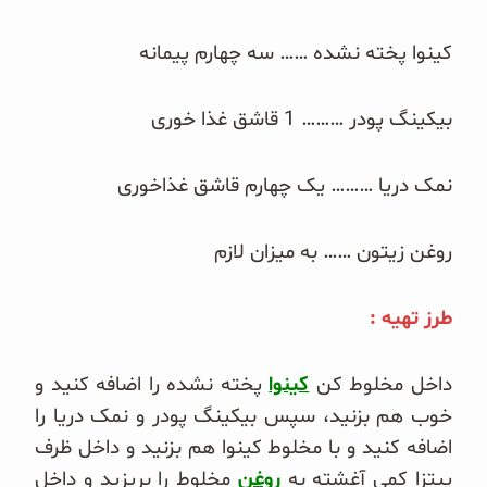
غلات و دانه‌های سالم
کینوا پخته نشده …… سه چهارم پیمانه
صبحانه و میان وعده
بیکینگ پودر ……… 1 قاشق غذا خوری
سبوس و جوانه‌ها
پک سلامتی OAB
نمک دریا ……… یک چهارم قاشق غذاخوری
کتاب‌های OAB
روغن زیتون …… به میزان لازم
وبلاگ
طرز تهیه :
داخل مخلوط کن
کینوا
پخته نشده را اضافه کنید و
خوب هم بزنید، سپس بیکینگ پودر و نمک دریا را
اضافه کنید و با مخلوط کینوا هم بزنید و داخل ظرف
پیتزا کمی آغشته به
روغن
مخلوط را بریزید و داخل