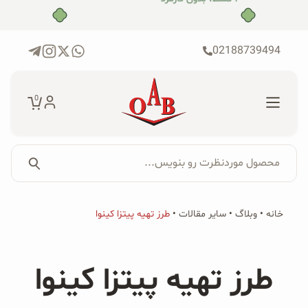
رش
بدون ضامن، بدون سود
ه
حتوا
02188739494
0
محصول موردنظرت رو بنویس...
جستجو...
جستجو
پکیج‌ها
خانه
•
وبلاگ
•
سایر مقالات
•
طرز تهیه پیتزا کینوا
برای:
فروشگاه
طرز تهیه پیتزا کینوا
محصولات ارگانیک