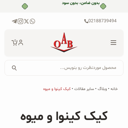
رش
بدون ضامن، بدون سود
ه
حتوا
02188739494
0
محصول موردنظرت رو بنویس...
جستجو...
جستجو
پکیج‌ها
خانه
•
وبلاگ
•
سایر مقالات
•
کیک کینوا و میوه
برای:
فروشگاه
کیک کینوا و میوه
محصولات ارگانیک