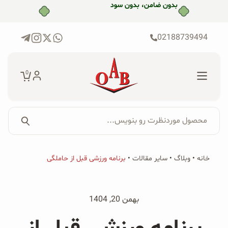
رش
بدون ضامن، بدون سود
ه
حتوا
02188739494
0
محصول موردنظرت رو بنویس...
جستجو...
جستجو
پکیج‌ها
خانه
•
وبلاگ
•
سایر مقالات
•
برنامه ورزشی قبل از حاملگی
برای:
فروشگاه
بهمن 20, 1404
محصولات ارگانیک