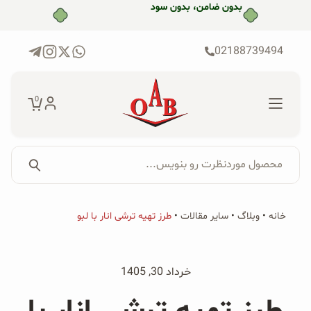
رش
ه
حتوا
02188739494
0
محصول موردنظرت رو بنویس...
جستجو...
جستجو
پکیج‌ها
خانه
•
وبلاگ
•
سایر مقالات
•
طرز تهیه ترشی انار با لبو
برای:
فروشگاه
خرداد 30, 1405
محصولات ارگانیک