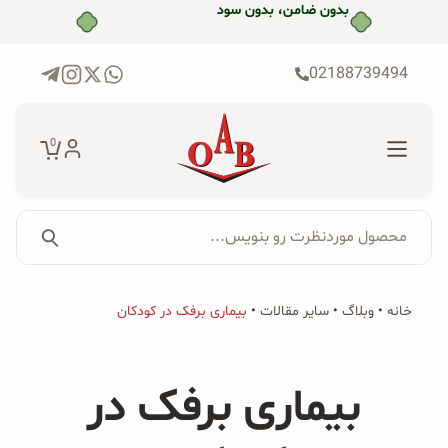
رش
بدون ضامن، بدون سود
ه
حتوا
02188739494
0
محصول موردنظرت رو بنویس...
جستجو...
جستجو
پکیج‌ها
خانه
•
وبلاگ
•
سایر مقالات
•
بیماری برفک در کودکان
برای:
فروشگاه
بیماری برفک در
محصولات ارگانیک