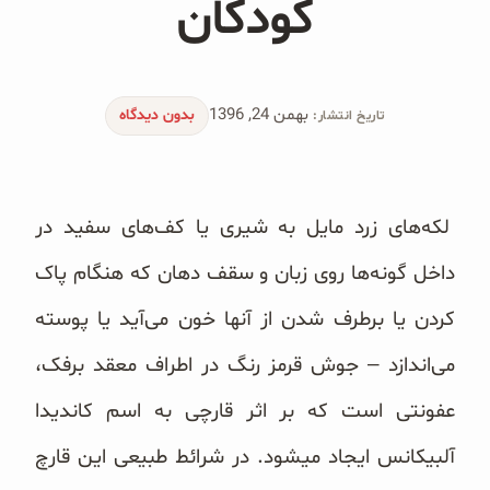
کودکان
محصولات جو دوسر
پودر کیک جو دوسر
بهمن 24, 1396
شیرین کننده های طبیعی
بدون دیدگاه
تاریخ انتشار:
دانه چیا
لکه‌های زرد مایل به شیری یا کف‌های سفید در
کینوا
داخل گونه‌ها روی زبان و سقف دهان که هنگام پاک
ترشی و شور
کردن یا برطرف شدن از آنها خون می‌آید یا پوسته
چاشنی‌ها و سرکه‌‌ها
می‌اندازد – جوش قرمز رنگ در اطراف معقد برفک،
زیتون و روغن زیتون
عفونتی است که بر اثر قارچی به اسم کاندیدا
رایس کیک
آلبیکانس ایجاد میشود. در شرائط طبیعی این قارچ