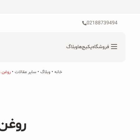
رش
ه
حتوا
02188739494
فروشگاه
پکیج‌ها
وبلاگ
خانه
•
محصولات ارگانیک
وبلاگ
•
سایر مقالات
•
روغن ز
جستجو
محصولات جو دوسر
برای:
پودر کیک جو دوسر
روغن
شیرین کننده های طبیعی