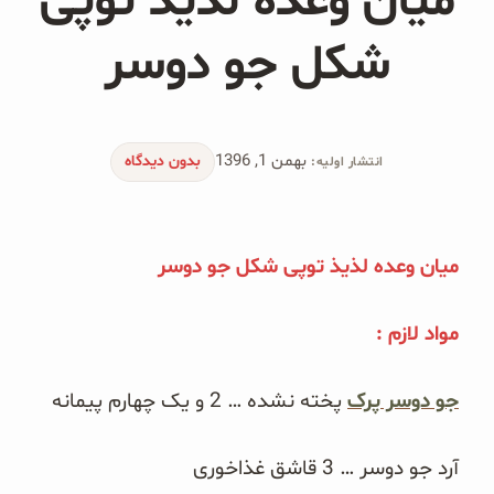
میان وعده لذیذ توپی
محصولات جو دوسر
شکل جو دوسر
پودر کیک جو دوسر
شیرین کننده های طبیعی
بهمن 1, 1396
بدون دیدگاه
انتشار اولیه:
دانه چیا
کینوا
میان وعده لذیذ توپی شکل جو دوسر
ترشی و شور
مواد لازم :
چاشنی‌ها و سرکه‌‌ها
زیتون و روغن زیتون
جو دوسر پرک
پخته نشده … 2 و یک چهارم پیمانه
رایس کیک
آرد جو دوسر … 3 قاشق غذاخوری