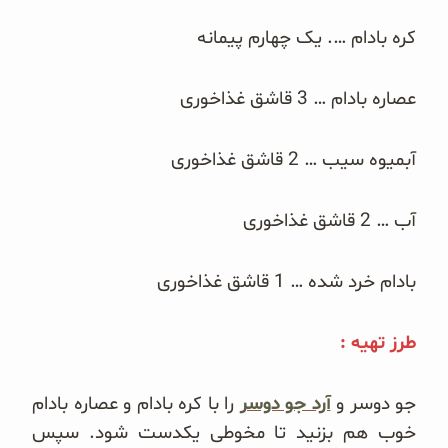
غلات و دانه‌های سالم
کره بادام …. یک چهارم پیمانه
صبحانه و میان وعده
عصاره بادام … 3 قاشق غذاخوری
سبوس و جوانه‌ها
آبمیوه سیب … 2 قاشق غذاخوری
پک سلامتی OAB
کتاب‌های OAB
آب … 2 قاشق غذاخوری
وبلاگ
بادام خرد شده … 1 قاشق غذاخوری
طرز تهیه :
جو دوسر و
آرد جو دوسر
را با کره بادام و عصاره بادام
خوب هم بزنید تا مخوطی یکدست شود. سپس