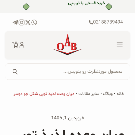
رش
ه
حتوا
02188739494
0
محصول موردنظرت رو بنویس...
جستجو...
جستجو
پکیج‌ها
خانه
•
وبلاگ
•
سایر مقالات
•
میان وعده لذیذ توپی شکل جو دوسر
برای:
فروشگاه
فروردین 1, 1405
محصولات ارگانیک