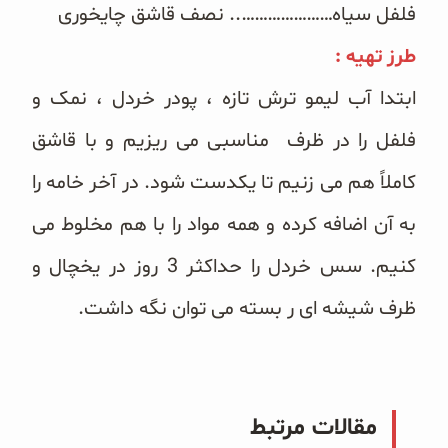
فلفل سیاه………………….. نصف قاشق چایخوری
غلات و دانه‌های سالم
طرز تهیه :
صبحانه و میان وعده
ابتدا آب لیمو ترش تازه ، پودر خردل ، نمک و
سبوس و جوانه‌ها
فلفل را در ظرف مناسبی می ریزیم و با قاشق
پک سلامتی OAB
کاملاً هم می زنیم تا یکدست شود. در آخر خامه را
کتاب‌های OAB
به آن اضافه کرده و همه مواد را با هم مخلوط می
کنیم. سس خردل را حداکثر 3 روز در یخچال و
وبلاگ
ظرف شیشه ای ر بسته می توان نگه داشت.
مقالات مرتبط