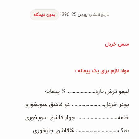
محصولات جو دوسر
بهمن 25, 1396
بدون دیدگاه
تاریخ انتشار:
پودر کیک جو دوسر
شیرین کننده های طبیعی
سس خردل
دانه چیا
کینوا
مواد لازم برای یک پیمانه :
ترشی و شور
لیمو ترش تازه……………….. ¼ پیمانه
چاشنی‌ها و سرکه‌‌ها
پودر خردل…………………… دو قاشق سوپخوری
زیتون و روغن زیتون
خامه………………………… چهار قاشق سوپخوری
رایس کیک
نمک…………………………. ¼قاشق چایخوری