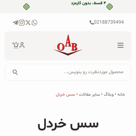
رش
ه
حتوا
02188739494
0
محصول موردنظرت رو بنویس...
جستجو...
جستجو
پکیج‌ها
خانه
•
وبلاگ
•
سایر مقالات
•
سس خردل
برای:
فروشگاه
سس خردل
محصولات ارگانیک