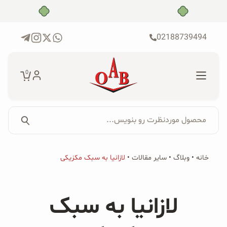
رش
بدون ضامن، بدون سود
ه
حتوا
02188739494
0
محصول موردنظرت رو بنویس...
جستجو...
جستجو
پکیج‌ها
خانه
•
وبلاگ
•
سایر مقالات
•
لازانیا به سبک مکزیکی
برای:
فروشگاه
لازانیا به سبک
محصولات ارگانیک