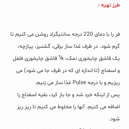
طرز تهیه ‏‎:‎
‎فر را با دمای 220 درجه سانتیگراد روشن می کنیم تا
گرم شود. در ظرف غذا ساز برقی، گشنیز، پیازچه،
¼
یک ‏قاشق چایخوری ‏نمک،‎
‎قاشق چایخوری فلفل
و اسفناج (تا اندازه ای که در ظرف جا می شود) می
ریزیم و با ‏درجه‎ Pulse ‎غذا ساز می زنیم. ‎
پس از اینکه خرد شد و جا باز کرد، بقیه اسفناج را
اضافه می کنیم. آنها را مخلوط می کنیم تا ریز ریز
شود.‏