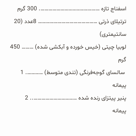
غلات و دانه‌های سالم
اسفناج تازه ………………………………………. ‏300 گرم
صبحانه و میان وعده
ترتیلای ذرتی ……………………………………… ‏8عدد (20
سانتیمتری)‏
سبوس و جوانه‌ها
لوبیا چیتی (خیس خورده و آبکشی ‏شده)‏ ………‏ 450
پک سلامتی OAB
گرم
کتاب‌های OAB
‏ سالسای گوجه‌فرنگی (تندی متوسط)‏ ………….‏ 1
وبلاگ
پیمانه
پنیر پیتزای رنده شده ……………………………..‏ 2
پیمانه