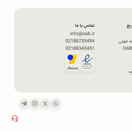
یع
تماس با ما
info@oab.ir
ه خونی
02188739494
02188343451
ی