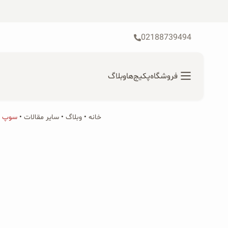
رش
ه
حتوا
02188739494
فروشگاه
پکیج‌ها
وبلاگ
خانه
•
محصولات ارگانیک
وبلاگ
•
سایر مقالات
•
سوپ م
جستجو
محصولات جو دوسر
برای:
پودر کیک جو دوسر
شیرین کننده های طبیعی