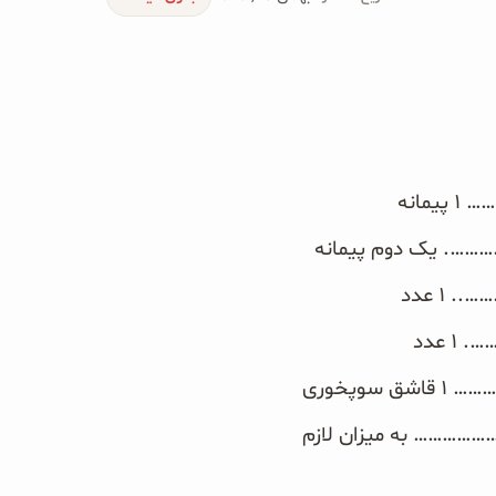
نه‎
…. یک دوم پیمانه‎
 عدد‎
عدد‎
پخوری‎
……………… به میزان لازم