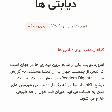
دیابتی ها
محصولات جو دوسر
پودر کیک جو دوسر
بهمن 8, 1396
شیرین کننده های طبیعی
بدون دیدگاه
تاریخ انتشار:
دانه چیا
گیاهان مفید برای دیابتی ها
کینوا
ترشی و شور
امروزه دیابت یکی از شایع ترین بیماری ها در جهان است
که نیمی از جمعیت جهان به آن مبتلا هستند. به گزارش
چاشنی‌ها و سرکه‌‌ها
سایت «Readers Digest» در بیماری دیابت به علت
ترشح ناکافی انسولین که یکی از مهم ترین هورمون های
زیتون و روغن زیتون
بدن به حساب می آید، میزان قند خون از حد طبیعی
خارج می شود.
رایس کیک