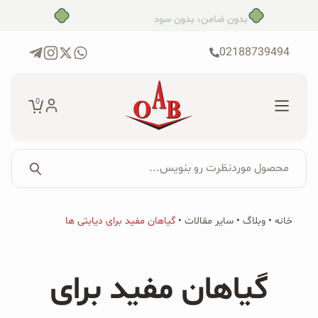
رش
بدون ضامن، بدون سود
ه
حتوا
02188739494
0
محصول موردنظرت رو بنویس...
جستجو...
جستجو
پکیج‌ها
خانه
•
وبلاگ
•
سایر مقالات
•
گیاهان مفید برای دیابتی ها
برای:
فروشگاه
گیاهان مفید برای
محصولات ارگانیک