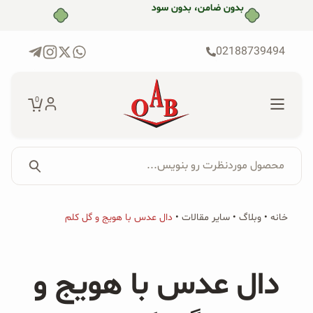
رش
بدون ضامن، بدون سود
ه
حتوا
02188739494
0
محصول موردنظرت رو بنویس...
جستجو...
جستجو
پکیج‌ها
خانه
•
وبلاگ
•
سایر مقالات
•
دال عدس با هویج و گل کلم
برای:
فروشگاه
دال عدس با هویج و
محصولات ارگانیک