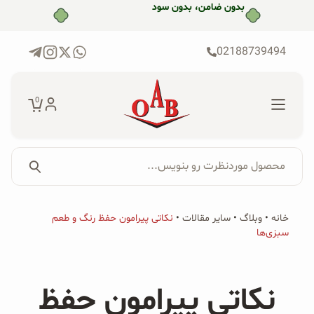
رش
بدون ضامن، بدون سود
ه
حتوا
02188739494
0
محصول موردنظرت رو بنویس...
جستجو...
جستجو
پکیج‌ها
خانه
•
وبلاگ
•
سایر مقالات
•
نکاتی پیرامون حفظ رنگ و طعم
برای:
سبزی‌ها
فروشگاه
محصولات ارگانیک
نکاتی پیرامون حفظ