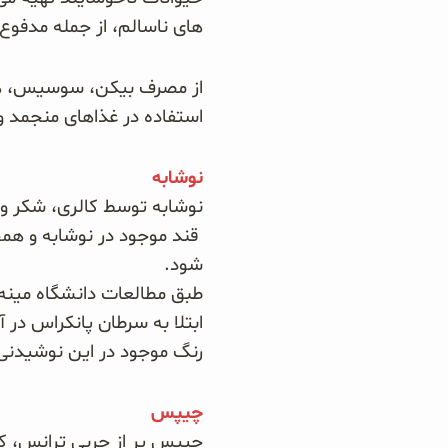
های ناسالم، از جمله مدفوع
سبوس و جوانه‌ها
از مصرف بیکن، سوسیس، هات
پک سلامتی OAB
استفاده در غذاهای منجمد و
کتاب‌های OAB
نوشابه
نوشابه توسط کالری، شکر و
قند موجود در نوشابه و هم
شود.
طبق مطالعات دانشگاه مینه س
ابتلا به سرطان پانکراس
در آن ها 2
رنگ موجود در این نوشیدنی 
چیپس
چیپس
پر از چربی ترانس، 