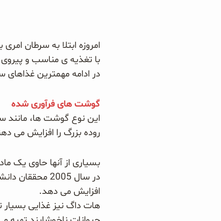
دانه چیا
کینوا
امروزه ابتلا به سرطان
امری ب
با تغذیه ی مناسب و پیروی 
ترشی و شور
در ادامه مهمترین غذاهای سر
چاشنی‌ها و سرکه‌‌ها
گوشت های فرآوری شده
این نوع گوشت ها، مانند سو
زیتون و روغن زیتون
روده بزرگ
را افزایش می ده
رایس کیک
بسیاری از آنها حاوی یک ما
در سال 2005 محققان دانشگاه هاوایی دریافتند که گوشت فرآوری شده خطر ابتلا به سرطان لوزالمعد
غلات و دانه‌های سالم
افزایش می دهد.
هات داگ نیز غذایی بسیار 
صبحانه و میان وعده
حیوانات ناخوشایند تهیه می