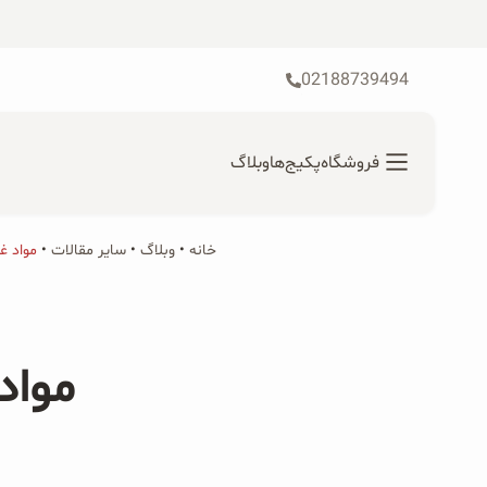
رش
ه
حتوا
02188739494
فروشگاه
پکیج‌ها
وبلاگ
خانه
•
محصولات ارگانیک
وبلاگ
•
سایر مقالات
•
مواد غ
جستجو
محصولات جو دوسر
برای:
مواد
پودر کیک جو دوسر
شیرین کننده های طبیعی