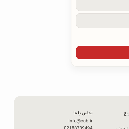
یع
تماس با ما
info@oab.ir
ه خونی
02188739494