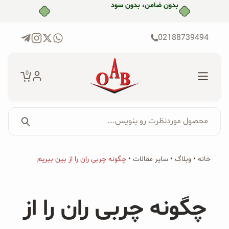
رش
ه
حتوا
02188739494
0
محصول موردنظرت رو بنویس...
جستجو...
جستجو
پکیج‌ها
خانه
•
وبلاگ
•
سایر مقالات
•
چگونه چربی ران را از بین ببریم
برای:
فروشگاه
چگونه چربی ران را از
محصولات ارگانیک