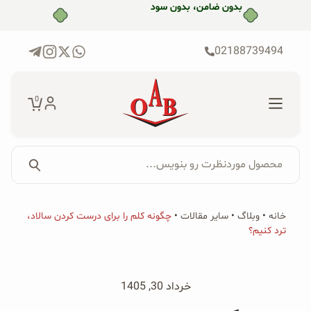
رش
ه
حتوا
02188739494
0
محصول موردنظرت رو بنویس...
جستجو...
جستجو
پکیج‌ها
خانه
•
وبلاگ
•
سایر مقالات
•
چگونه کلم را برای درست کردن سالاد،
برای:
ترد کنیم؟
فروشگاه
محصولات ارگانیک
خرداد 30, 1405