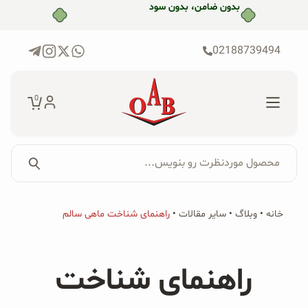
رش
بدون ضامن، بدون سود
ه
حتوا
02188739494
0
محصول موردنظرت رو بنویس...
جستجو...
جستجو
پکیج‌ها
خانه
•
وبلاگ
•
سایر مقالات
•
راهنمای شناخت ماهی سالم
برای:
فروشگاه
راهنمای شناخت
محصولات ارگانیک