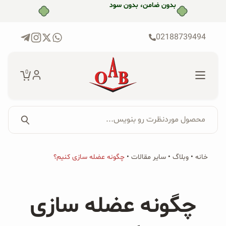
رش
بدون ضامن، بدون سود
ه
حتوا
02188739494
0
محصول موردنظرت رو بنویس...
جستجو...
جستجو
پکیج‌ها
خانه
•
وبلاگ
•
سایر مقالات
•
چگونه عضله سازی کنیم؟
برای:
فروشگاه
چگونه عضله سازی
محصولات ارگانیک